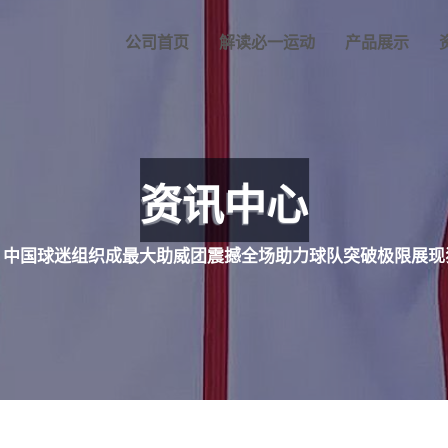
公司首页
解读必一运动
产品展示
资讯中心
中国球迷组织成最大助威团震撼全场助力球队突破极限展现