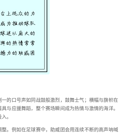
划一的口号声如同战鼓般激烈，鼓舞士气；横幅与旗帜在
道具与应援舞蹈，整个赛场瞬间成为热情与激情的海洋。
投入。
调整。例如在足球赛中，助威团会用连续不断的高声呐喊