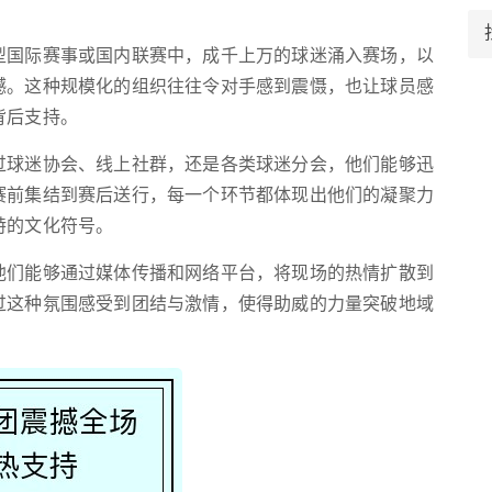
型国际赛事或国内联赛中，成千上万的球迷涌入赛场，以
撼。这种规模化的组织往往令对手感到震慑，也让球员感
背后支持。
过球迷协会、线上社群，还是各类球迷分会，他们能够迅
赛前集结到赛后送行，每一个环节都体现出他们的凝聚力
特的文化符号。
他们能够通过媒体传播和网络平台，将现场的热情扩散到
过这种氛围感受到团结与激情，使得助威的力量突破地域