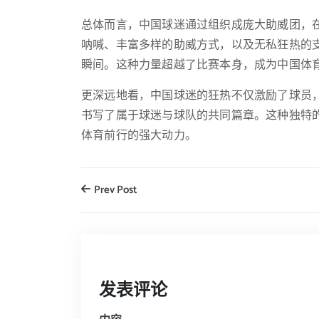
总体而言，中国球迷通过组织成庞大助威团，
呐喊、丰富多样的助威方式，以及无私狂热的
瞬间。这种力量超越了比赛本身，成为中国体
更深远地看，中国球迷的狂热不仅激励了球员
书写了属于球迷与球队的共同篇章。这种独特
体育前行的强大动力。
Prev Post
发表评论