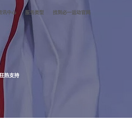
资讯中心
服务类型
找到必一运动官网
狂热支持