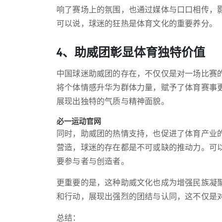
响了赛场上的氛围，也通过媒体与口口相传，
可以说，球迷的狂热是体育文化的重要养分。
4、助威团彰显体育独特价值
中国球迷助威团的存在，不仅仅是对一场比赛
将个体情感升华为群体力量，赋予了体育赛事
展现出独特的气质与精神面貌。
必一运动官网
同时，助威团的热情支持，也促进了体育产业
营造，球迷的存在都是不可或缺的推动力。可
要参与者与创造者。
更重要的是，这种助威文化也成为增强民族凝
和行动，展现出强烈的团结与认同，这不仅是
总结：