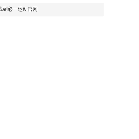
找到必一运动官网