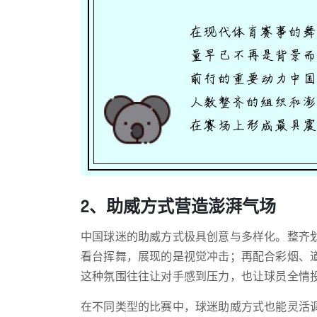
2、助威方式营造澎湃气场
中国球迷的助威方式极具创意与多样化。整齐
看台挥舞，展现的是视觉冲击；再配合彩烟、
这种氛围往往让对手感到压力，也让球员全情
在不同类型的比赛中，球迷助威方式也能灵活