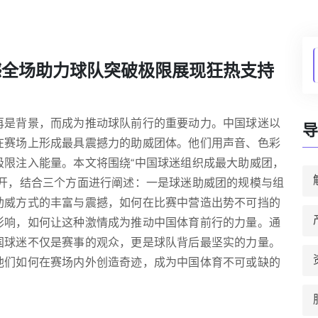
撼全场助力球队突破极限展现狂热支持
再是背景，而成为推动球队前行的重要动力。中国球迷以
导
在赛场上形成最具震撼力的助威团体。他们用声音、色彩
极限注入能量。本文将围绕“中国球迷组织成最大助威团，
展开，结合三个方面进行阐述：一是球迷助威团的规模与组
助威方式的丰富与震撼，如何在比赛中营造出势不可挡的
影响，如何让这种激情成为推动中国体育前行的力量。通
国球迷不仅是赛事的观众，更是球队背后最坚实的力量。
他们如何在赛场内外创造奇迹，成为中国体育不可或缺的