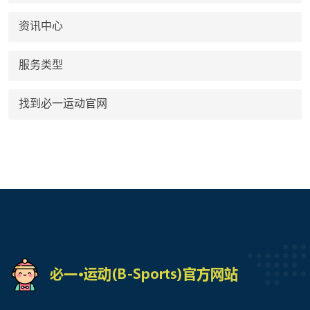
资讯中心
服务类型
找到必一运动官网