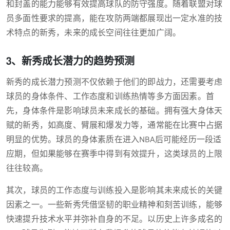
和封盖的能力能够有效提高球队的防守强度。随着联盟对球
员多面性要求的提高，能在攻防两端都展现出一定水准的技
术特点的新秀，未来的成长空间往往更加广阔。
3、新秀成长潜力的趋势预测
新秀的成长潜力预测不仅依赖于他们的即战力，还需要考虑
球员的身体条件、工作态度和训练热情等多方面因素。首
先，身体条件是影响球员未来成长的基础。拥有强大身体天
赋的新秀，如高度、臂展和爆发力等，通常能在比赛中占据
明显的优势。球员的身体素质在进入NBA后可能经历一段适
应期，但如果能够在赛季中得到有效提升，这类球员的上限
往往较高。
其次，球员的工作态度与训练投入是影响其未来成长的关键
因素之一。一些新秀凭借坚韧的职业精神和刻苦训练，能够
快速提升技术水平并弥补自身的不足。以历史上许多成名的