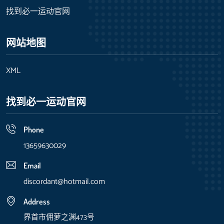
找到必一运动官网
网站地图
XML
找到必一运动官网
Phone
13659630029
Email
discordant@hotmail.com
Address
界首市佣萝之渊473号