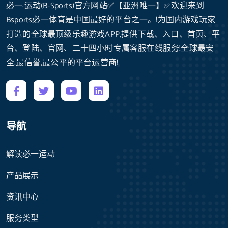
必一·运动(B-Sports)官方网站✅【亚洲唯一】✅欢迎来到
Bsports必一体育是中国最好的平台之一。!为国内游戏玩家
打造的全球最顶级乐趣游戏APP,提供下载、入口、首页、平
台、登陆、官网、二十四小时专属客服在线服务!全球最安
全,最信誉,最公平的平台运营商!
导航
解读必一运动
产品展示
资讯中心
服务类型