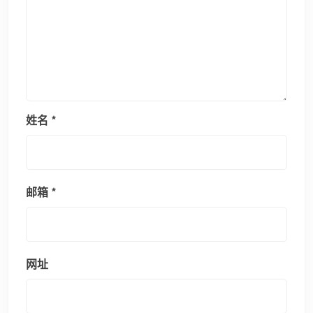
姓名
*
邮箱
*
网址