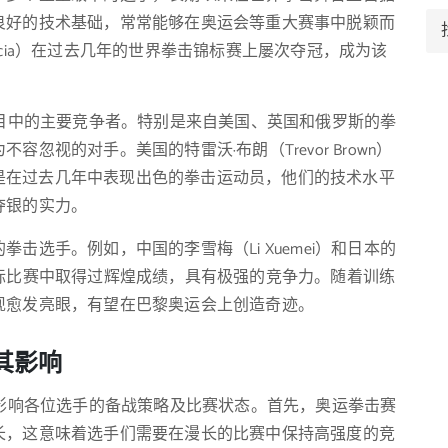
良好的技术基础，常常能够在奥运会等重大赛事中脱颖而
Garcia）在过去几年的世界拳击锦标赛上屡次夺冠，成为该
项目中的主要竞争者。特别是来自美国、英国和俄罗斯的拳
忽视的对手。美国的特雷沃·布朗（Trevor Brown）
ace）都是在过去几年中表现出色的拳击运动员，他们的技术水平
夺银的实力。
击选手。例如，中国的李雪梅（Li Xuemei）和日本的
其他国际比赛中取得过辉煌成绩，具有极强的竞争力。随着训练
现愈发亮眼，有望在巴黎奥运会上创造奇迹。
其影响
接影响各位选手的备战策略及比赛状态。首先，奥运拳击赛
长，这意味着选手们需要在漫长的比赛中保持高强度的竞