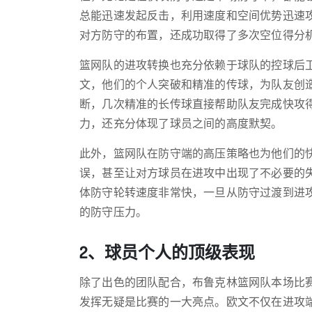
总能迅速发起反击，利用速度和空间优势迅速
对方防守的布置，还成功取得了多次空位得分
篮网队的进攻转换也充分依赖于球队的控球后卫
文，他们的个人突破和精准的传球，为队友创
断，几次精准的长传球直接帮助队友完成快攻
力，还充分体现了球员之间的高度默契。
此外，篮网队在防守端的高压策略也为他们的
误，甚至让对方球员在进攻中出现了不必要的
体防守轮转速度非常快，一旦从防守过渡到进
的防守压力。
2、球员个人的顶级表现
除了出色的团队配合，布鲁克林篮网队本场比
发挥无疑是比赛的一大亮点。欧文不仅在进攻