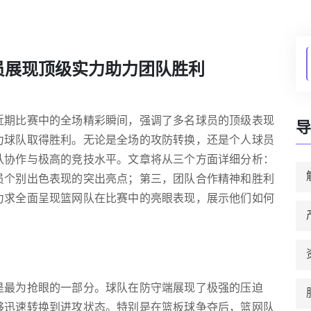
员展现顶级实力助力团队胜利
近期比赛中的全场精彩瞬间，强调了多名球员的顶级表现
导
力球队取得胜利。无论是全场的攻防转换，还是个人球员
队协作与极高的竞技水平。文章将从三个方面详细分析：
员个别出色表现的突出亮点；第三，团队合作精神和胜利
力求全面呈现篮网队在比赛中的亮眼表现，展示他们如何
是最为抢眼的一部分。球队在防守端展现了极强的压迫
够迅速转换到进攻状态。特别是在篮板球争夺后，篮网队