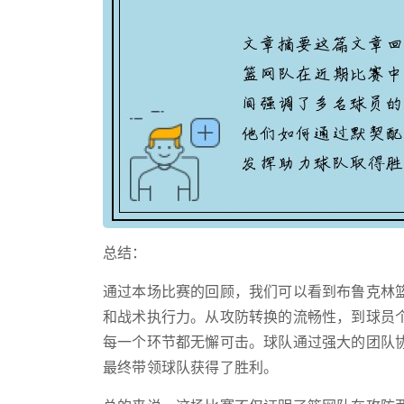
总结：
通过本场比赛的回顾，我们可以看到布鲁克林
和战术执行力。从攻防转换的流畅性，到球员
每一个环节都无懈可击。球队通过强大的团队
最终带领球队获得了胜利。