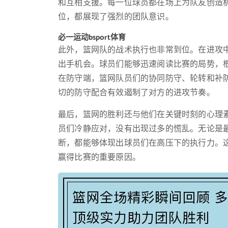
和互相支援。每一位球员都在场上为队友创造
位，都展现了强烈的团队意识。
必一运动bsport体育
此外，篮网队的战术执行也非常到位。在进攻
出手机会。球员们能够迅速阅读比赛的局势，
在防守端，篮网队员们的协同防守、轮转和补
切的防守配合有效遏制了对方的进攻节奏。
最后，篮网的胜利还与他们在关键时刻的心理
员们冷静应对，没有出现过多的慌乱。无论是
断，都能够体现出球员们在高压下的执行力。
赢得比赛的重要原因。