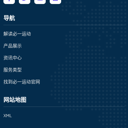
导航
解读必一运动
产品展示
资讯中心
服务类型
找到必一运动官网
网站地图
XML