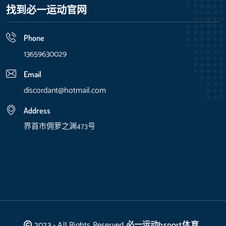
找到必一运动官网
Phone
13659630029
Email
discordant@hotmail.com
Address
界首市佣萝之渊473号
2023 - All Rights Reserved
必一运动bsport体育
.