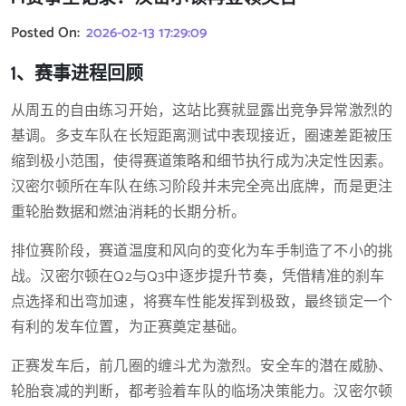
Posted On:
2026-02-13 17:29:09
1、赛事进程回顾
从周五的自由练习开始，这站比赛就显露出竞争异常激烈的
基调。多支车队在长短距离测试中表现接近，圈速差距被压
缩到极小范围，使得赛道策略和细节执行成为决定性因素。
汉密尔顿所在车队在练习阶段并未完全亮出底牌，而是更注
重轮胎数据和燃油消耗的长期分析。
排位赛阶段，赛道温度和风向的变化为车手制造了不小的挑
战。汉密尔顿在Q2与Q3中逐步提升节奏，凭借精准的刹车
点选择和出弯加速，将赛车性能发挥到极致，最终锁定一个
有利的发车位置，为正赛奠定基础。
正赛发车后，前几圈的缠斗尤为激烈。安全车的潜在威胁、
轮胎衰减的判断，都考验着车队的临场决策能力。汉密尔顿