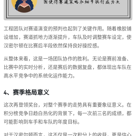
工程团队对赛道演变的预判也起到了关键作用。随着橡胶铺
设增加，赛道抓地力逐渐提升，车队及时调整赛车设定，使
汉密尔顿在比赛后半段依然保持良好操控感。
从整体来看，这是一场团队协作的胜利。无论是赛前准备、
比赛中的实时分析，还是赛后的数据复盘，都体现出车队在
高水平竞争中的系统化运作能力。
4、赛季格局意义
这次再登领奖台，对整个赛季的走势具有重要象征意义。在
积分榜竞争日趋白热化的背景下，每一次前三名的成绩，都
可能影响到车手和车队的年度目标。
对于汉密尔顿而言，这不仅是一次积分上的收获，更是信心