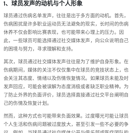
1、球员发声的动机与个人形象
球员通过伤病名单发声，往往是出于多方面的动机。首先，
伤病困扰是许多职业运动员无法避免的现实，长时间的伤病
休养不仅会影响比赛表现，也可能带来心理上的压力。因
此，一些球员可能选择通过社交媒体发声，向公众说明自己
的困境与努力，寻求理解和支持。
其次，球员通过社交媒体发声往往是为了维护自身形象。在
伤病期间，媒体的关注不仅仅集中在球员的竞技状态上，也
会关注其态度、情绪以及伤情恢复情况。如果球员未能及时
发声回应，可能会被误解为态度消极或者缺乏职业精神。为
了防止外界的负面评价，球员选择直接通过社交平台阐明自
己的伤情及恢复计划。
然而，这种方式也可能带来负面效果。过度曝光可能让球员
个人生活和伤病问题被过度放大，甚至引发一些不必要的争
议。例如，当球员通过社交媒体公开与俱乐部或医疗团队的