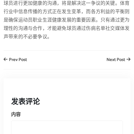
球员进行更加健康的沟通，将是解决这一争议的关键。体育
行业中信息传播的方式正在发生变革，而各方利益的平衡则
是确保运动员职业生涯健康发展的重要因素。只有通过更为
理性的沟通与合作，才能避免球员通过伤病名单社交媒体发
声带来的不必要争议。
Prev Post
Next Post
发表评论
内容