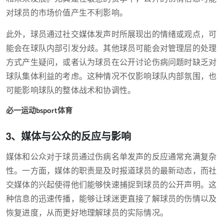
对球员的市场价值产生不利影响。
此外，球员通过社交媒体发声时所展现出的情绪或观点，可
能会在球队内部引发分歧。其他球员可能会对管理层的处理
方式产生疑问，或者认为球员在公开讨论伤病问题时缺乏对
球队集体利益的考虑。这种情况不仅影响球队内部氛围，也
可能影响球队的整体战术和协调性。
必一运动bsport体育
3、媒体与公众的反应与影响
媒体和公众对于球员通过伤病名单发声的反应通常充满复杂
性。一方面，媒体的职责是及时报道球员的最新动态，而社
交媒体的兴起使得他们能够快速捕捉到球员的公开声明。这
种信息的迅速传播，能够让球迷更直接了解球员的伤情以及
恢复进度，从而更好地理解球员的实际情况。