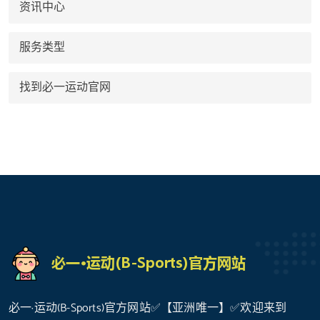
资讯中心
服务类型
找到必一运动官网
必一·运动(B-Sports)官方网站✅【亚洲唯一】✅欢迎来到