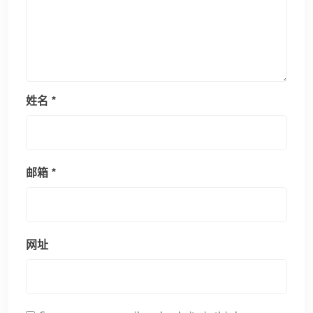
姓名
*
邮箱
*
网址