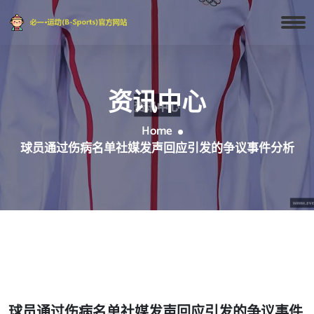
资讯中心
Home
球员通过伤病名单社媒发声回应引发的争议事件分析
球员通过伤病名单社媒发声回应引发的争议事件