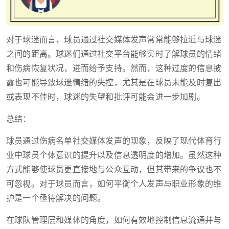
对于球迷而言，球员通过社交媒体发声常常能够拉近与球迷
之间的距离。球迷们通过社交平台能够实时了解球员的情绪
和伤病恢复状况，进而给予支持。然而，这种过度的信息披
露也可能导致球迷情绪的失控，尤其是在球员未能及时复出
或表现不佳时，球迷的失望和批评可能会进一步加剧。
总结：
球员通过伤病名单社交媒体发声的现象，反映了现代体育行
业中球员个体意识的提升以及信息透明度的增加。虽然这种
方式能够使球员更直接地与公众互动，但其带来的争议也不
可忽视。对于球员而言，如何平衡个人发声与职业形象的维
护是一个亟待解决的问题。
在球队管理层和媒体的角度，如何有效地控制信息流通并与