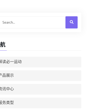
航
解读必一运动
产品展示
资讯中心
服务类型