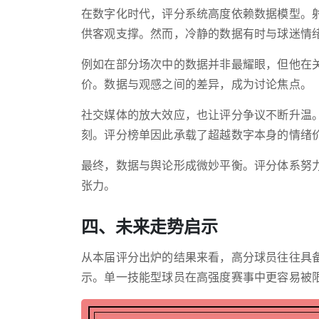
在数字化时代，评分系统高度依赖数据模型。
供客观支撑。然而，冷静的数据有时与球迷情
例如在部分场次中的数据并非最耀眼，但他在
价。数据与观感之间的差异，成为讨论焦点。
社交媒体的放大效应，也让评分争议不断升温
刻。评分榜单因此承载了超越数字本身的情绪
最终，数据与舆论形成微妙平衡。评分体系努
张力。
四、未来走势启示
从本届评分出炉的结果来看，高分球员往往具
示。单一技能型球员在高强度赛事中更容易被