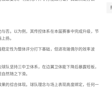
功与否。以为例，其传控体系在本届赛事中完成升级，节
遍上扬。
线稳定性为整体评分打下基础，但进攻端偶尔的效率波
些球队坚持三中卫体系，在边翼卫体能下降后暴露短板，
现自然随之下滑。
效果的综合体现。球队理念与场上表现高度绑定，任何一