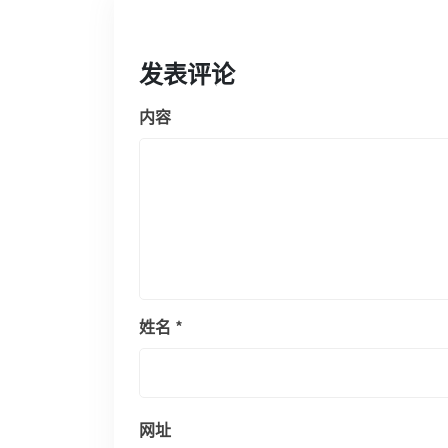
发表评论
内容
姓名
*
网址