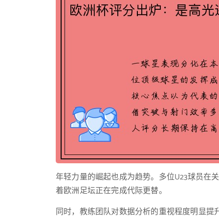
年轻力量的崛起也成为趋势。多位U23球员在
着欧洲足坛正在完成代际更替。
同时，教练团队对数据分析的重视程度明显提