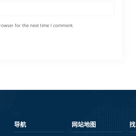
browser for the next time I comment.
导航
网站地图
找