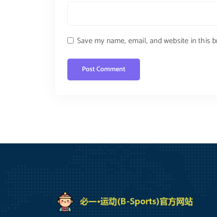
Save my name, email, and website in this 