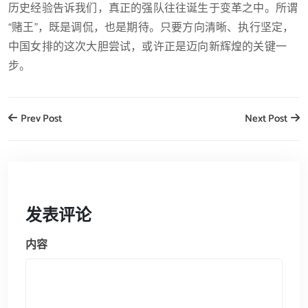
历史经验告诉我们，真正的强队往往诞生于变革之中。所谓
“赌王”，既是调侃，也是期待。只要方向清晰、执行坚定，
中国女排的这次大胆尝试，或许正是迈向新辉煌的关键一
步。
Prev Post
Next Post
发表评论
内容