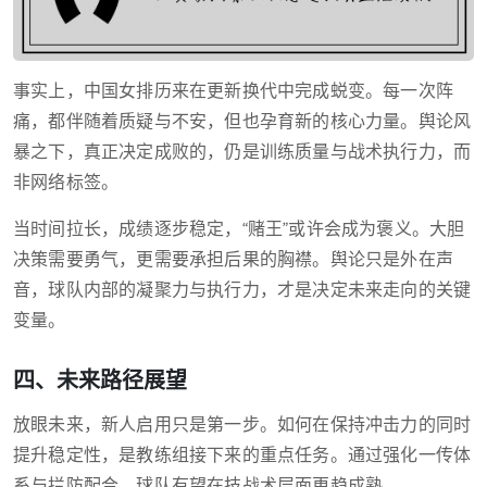
事实上，中国女排历来在更新换代中完成蜕变。每一次阵
痛，都伴随着质疑与不安，但也孕育新的核心力量。舆论风
暴之下，真正决定成败的，仍是训练质量与战术执行力，而
非网络标签。
当时间拉长，成绩逐步稳定，“赌王”或许会成为褒义。大胆
决策需要勇气，更需要承担后果的胸襟。舆论只是外在声
音，球队内部的凝聚力与执行力，才是决定未来走向的关键
变量。
四、未来路径展望
放眼未来，新人启用只是第一步。如何在保持冲击力的同时
提升稳定性，是教练组接下来的重点任务。通过强化一传体
系与拦防配合，球队有望在技战术层面更趋成熟。