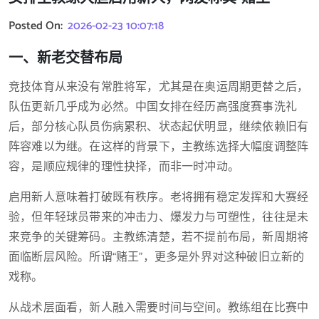
Posted On:
2026-02-23 10:07:18
一、新老交替布局
竞技体育从来没有常胜将军，尤其是在奥运周期更替之后，
队伍更新几乎成为必然。中国女排在经历高强度赛事洗礼
后，部分核心队员伤病累积、状态起伏明显，继续依赖旧有
阵容难以为继。在这样的背景下，主教练选择大幅度调整阵
容，是顺应规律的理性抉择，而非一时冲动。
启用新人意味着打破既有秩序。老将拥有稳定发挥和大赛经
验，但年轻球员带来的冲击力、爆发力与可塑性，往往是未
来竞争的关键筹码。主教练清楚，若不提前布局，新周期将
面临断层风险。所谓“赌王”，更多是外界对这种破旧立新的
戏称。
从战术层面看，新人融入需要时间与空间。教练组在比赛中