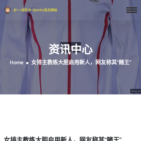
资讯中心
Home
女排主教练大胆启用新人，网友称其“赌王”
女排主教练大胆启用新人，网友称其“赌王”