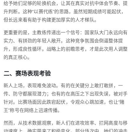
给予她们足够的轮换机会，让其在真实对抗中体会节奏、提
升判断。这种“以赛代练”的思路，虽然短期成绩可能起伏，
但长远来看有助于构建更加厚实的人才梯队。
更重要的是，主教练传递出一个信号：国家队大门永远向有
实力、有拼劲的年轻人敞开。这种竞争氛围会倒逼整体提
升，形成良性循环。战略上的前瞻思考，才是此次用人调整
的真正核心。
二、赛场表现考验
新人上场，表现难免波动。有的在关键分上敢打敢拼，一
传、防守都展现潜力；也有的在高压之下出现失误，被对手
针对。比赛场面因此跌宕起伏，令观众心跳加速，也让“赌
王”称号在网络上迅速传播。
然而，从技术数据观察，新人们在进攻效率、拦网高度与移
动速度上，确实带来了积极变化。部分场次中，她们的冲击