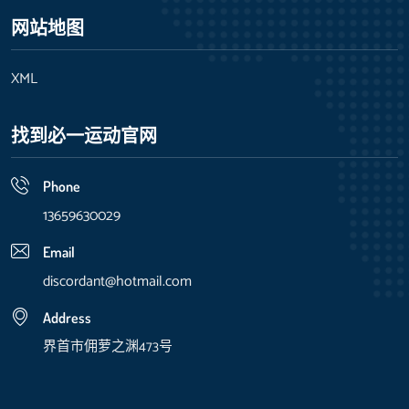
网站地图
XML
找到必一运动官网
Phone
13659630029
Email
discordant@hotmail.com
Address
界首市佣萝之渊473号