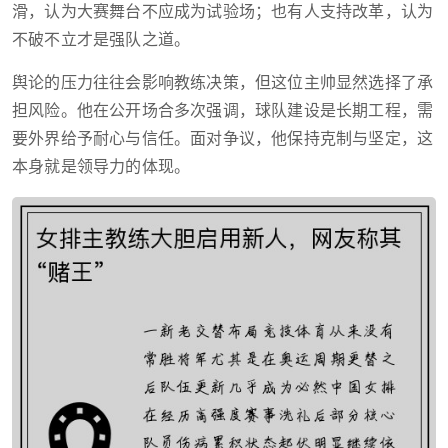
滑，认为大赛舞台不应成为试验场；也有人支持改革，认为
不破不立才是强队之道。
舆论的压力往往会影响教练决策，但这位主帅显然选择了承
担风险。他在公开场合多次强调，球队建设是长期工程，需
要外界给予耐心与信任。面对争议，他保持克制与坚定，这
本身就是领导力的体现。