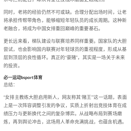
同时，老将的经验仍然不可或缺。合理分配出场时间，让老
将承担传帮带角色，能够缩短年轻队员的成长周期。这种新
老融合，将成为中国女排重回巅峰的重要基石。
更长远来看，梯队建设与联赛培养同样重要。国家队的大胆
尝试，也会影响国内联赛对年轻球员的重视程度，形成从基
层到顶层的良性循环。真正的“豪赌”，其实是一场关于未来
的投资。
必一运动bsport体育
总结：
“女排主教练大胆启用新人，网友称其‘赌王’”这一话题，表面
上是一次阵容调整引发的争议，实质上折射出竞技体育在成
绩压力与更新换代之间的复杂博弈。从战略布局到赛场磨
炼，再到舆论冲击，这场用人革命充满挑战，也蕴含机遇。