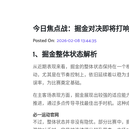
今日焦点战：掘金对决即将打
Posted On:
2026-02-08 13:44:35
1、掘金整体状态解析
从近期表现来看，掘金的整体状态保持在一个
动，尤其是在节奏控制上，依旧延续着以稳为
误率，为比赛奠定基础。
在主客场表现方面，掘金展现出较强的适应能
推进，通过多点传导寻找最佳出手时机。这种
必一运动官网
不过，整体状态并非没有隐忧。部分比赛中，