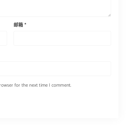
邮箱
*
browser for the next time I comment.