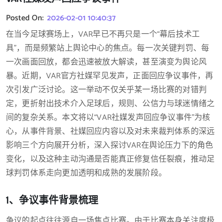
Posted On:
2026-02-01 10:40:37
在当今足球赛场上，VAR早已不再只是一个“幕后技术工
具”，而是频繁站上舆论中心的焦点。每一次关键判罚、每
一次画面回放，都会迅速被放大解读，甚至演变为舆论风
暴。近期，VAR官方社媒罕见发声，正面回应争议事件，再
次引发广泛讨论。这一举动不仅关乎某一场比赛的对错判
定，更折射出技术介入足球后，规则、公信力与球迷情绪之
间的复杂关系。本文将以“VAR社媒发声回应争议事件”为核
心，从事件背景、社媒回应内容以及对未来裁判体系的深远
影响三个方向展开分析，深入探讨VAR在舆论压力下的角色
变化，以及这种主动沟通是否能真正修复信任裂痕，推动足
球判罚体系走向更加透明和成熟的发展阶段。
1、争议事件背景梳理
争议的起点往往源自一场焦点比赛。由于比赛本身关注度极