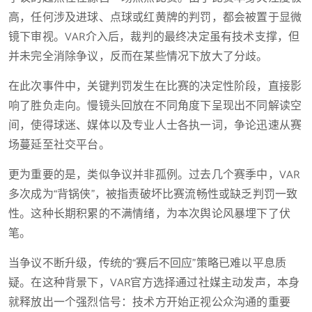
高，任何涉及进球、点球或红黄牌的判罚，都会被置于显微
镜下审视。VAR介入后，裁判的最终决定虽有技术支撑，但
并未完全消除争议，反而在某些情况下放大了分歧。
在此次事件中，关键判罚发生在比赛的决定性阶段，直接影
响了胜负走向。慢镜头回放在不同角度下呈现出不同解读空
间，使得球迷、媒体以及专业人士各执一词，争论迅速从赛
场蔓延至社交平台。
更为重要的是，类似争议并非孤例。过去几个赛季中，VAR
多次成为“背锅侠”，被指责破坏比赛流畅性或缺乏判罚一致
性。这种长期积累的不满情绪，为本次舆论风暴埋下了伏
笔。
当争议不断升级，传统的“赛后不回应”策略已难以平息质
疑。在这种背景下，VAR官方选择通过社媒主动发声，本身
就释放出一个强烈信号：技术方开始正视公众沟通的重要