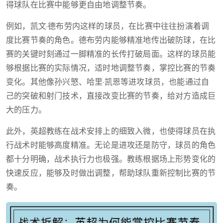
得球队在比赛中能够更自由地调整节奏。
例如，凯文·德布劳内这样的球员，在比赛中往往扮演着调
度比赛节奏的角色。德布劳内能够精准地传出破防球，在比
赛的关键时刻通过一脚精准的长传打破局面。这样的球员能
够根据比赛的实际情况，适时地调整节奏，掌控比赛的节奏
变化。其他像孙兴慜、哈里·凯恩等进攻球员，也能通过自
己的突破和射门技术，直接改变比赛的节奏，给对方造成巨
大的压力。
此外，英超教练在战术安排上的细致入微，也使得球员在执
行战术时能够高度精准。无论是进攻还是防守，球员的角色
都十分明确，战术执行力也极强。教练根据场上形势变化的
快速反应，能够及时做出调整，帮助球队重新控制比赛的节
奏。