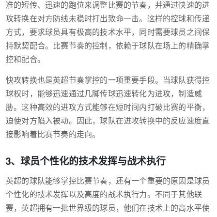
准的短传、迅速的跑位来调整比赛的节奏，并通过快速的进
攻转换在对方防线未稳时打出致命一击。这样的控球和传递
方式，要求球员具有极高的技术水平，同时需要球员之间保
持默契配合。比赛节奏的控制，依赖于球队在场上的精确掌
控和配合。
快攻转换也是英超节奏掌控的一项重要手段。当球队获得控
球权时，能够迅速通过几脚传球迅速转化为进攻，制造威
胁。这种高效的进攻方式能够在短时间内打破比赛的平衡，
迫使对方陷入被动。因此，球队在进攻转换中的反应速度直
接影响着比赛节奏的走向。
3、球员个性化的技术发挥与战术执行
英超的球队能够掌控比赛节奏，还有一个重要的原因是球员
个性化的技术发挥以及高度的战术执行力。不同于其他联
赛，英超拥有一批世界级的球员，他们在技术上的高水平使