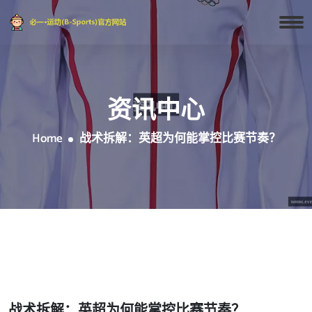
资讯中心
Home
战术拆解：英超为何能掌控比赛节奏？
战术拆解：英超为何能掌控比赛节奏？