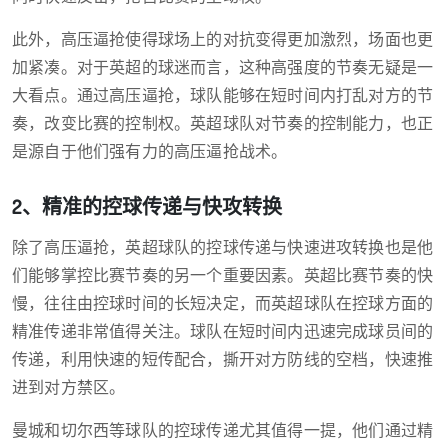
此外，高压逼抢使得球场上的对抗变得更加激烈，场面也更
加紧凑。对于英超的球迷而言，这种高强度的节奏无疑是一
大看点。通过高压逼抢，球队能够在短时间内打乱对方的节
奏，改变比赛的控制权。英超球队对节奏的控制能力，也正
是源自于他们强有力的高压逼抢战术。
2、精准的控球传递与快攻转换
除了高压逼抢，英超球队的控球传递与快速进攻转换也是他
们能够掌控比赛节奏的另一个重要因素。英超比赛节奏的快
慢，往往由控球时间的长短决定，而英超球队在控球方面的
精准传递非常值得关注。球队在短时间内迅速完成球员间的
传递，利用快速的短传配合，撕开对方防线的空档，快速推
进到对方禁区。
曼城和切尔西等球队的控球传递尤其值得一提，他们通过精