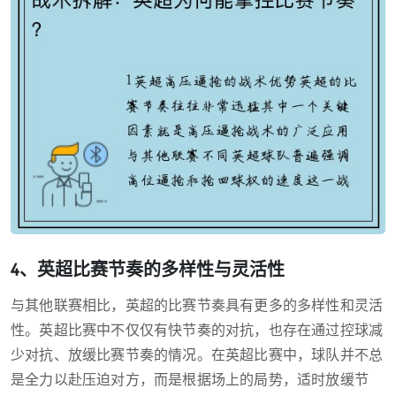
4、英超比赛节奏的多样性与灵活性
与其他联赛相比，英超的比赛节奏具有更多的多样性和灵活
性。英超比赛中不仅仅有快节奏的对抗，也存在通过控球减
少对抗、放缓比赛节奏的情况。在英超比赛中，球队并不总
是全力以赴压迫对方，而是根据场上的局势，适时放缓节